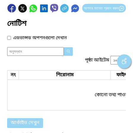
আপনার মতামত প্রদান করুন
নোটিশ
এডভান্সড অপশনগুলো দেখান
পৃষ্ঠা আইটেম
নং
শিরোনাম
ফাইল সম
কোনো তথ্য পাওয়া য
আর্কাইভ দেখুন