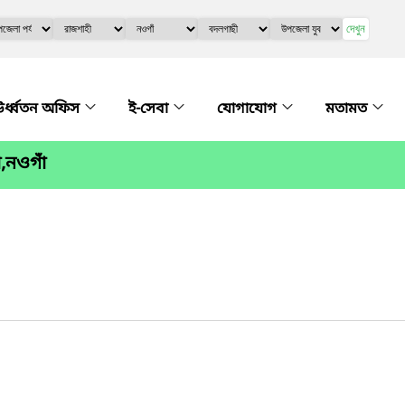
দেখুন
র্ধ্বতন অফিস
ই-সেবা
যোগাযোগ
মতামত
,নওগাঁ